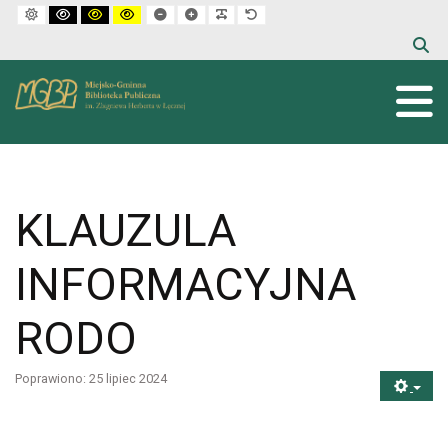
Default mode
High contrast black white mode
High contrast black yellow mode
High contrast yellow black mode
Set smaller font
Set larger font
Make font more readable
Set default font
KLAUZULA
INFORMACYJNA
RODO
Poprawiono: 25 lipiec 2024