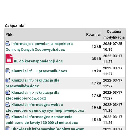
Załączniki:
Ostatnia
Plik
Rozmiar
modyfikacja
Informacja o powołaniu Inspektora
2024-07-25
12 kB
Ochrony Danych Osobowych.docx
10:19
2022-03-17
35 kB
KL do korenspondencji.doc
11:27
2022-03-17
Klauzula inf.- —pracownik.docx
19 kB
11:27
Klauzula inf.-rekrutacja dla
2022-03-17
17 kB
pracowników.docx
11:27
Klauzula inf.-rekrutacja dla
2022-03-17
17 kB
zleceniobiorców.docx
11:27
Klauzula informacyjna wobec
2022-03-17
19 kB
zleceniobiorcy umowy cywilnoprawnej.docx
11:26
Klauzula informacyjna zamówienia
2022-03-17
15 kB
publiczne do kwoty 130 000 zł netto.docx
11:26
Obowiązek informacyjny (ogólny) na www
2022-03-17