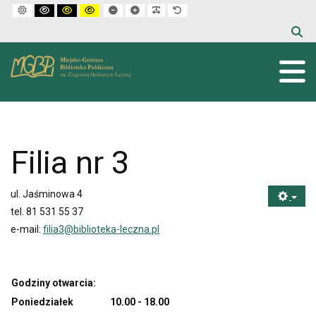
Default mode
High contrast black white mode
High contrast black yellow mode
High contrast yellow black mode
Set smaller font
Set larger font
Make font more readable
Set default font
Filia nr 3
ul. Jaśminowa 4
tel. 81 531 55 37
e-mail:
filia3@biblioteka-leczna.pl
Godziny otwarcia:
Poniedziałek
10.00 - 18.00