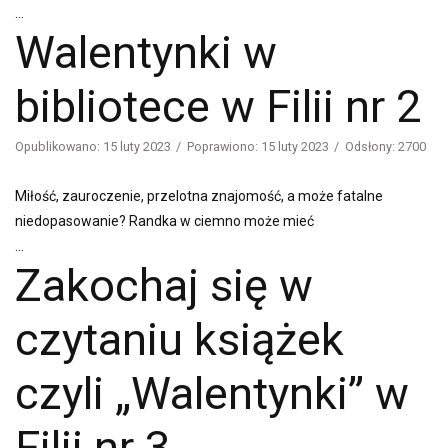
...
Walentynki w
bibliotece w Filii nr 2
Opublikowano: 15 luty 2023
Poprawiono: 15 luty 2023
Odsłony: 2700
Miłość, zauroczenie, przelotna znajomość, a może fatalne
niedopasowanie? Randka w ciemno może mieć
...
Zakochaj się w
czytaniu książek
czyli „Walentynki” w
Filii nr 3