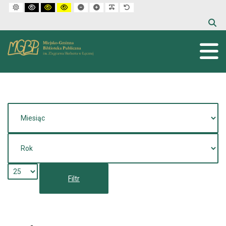
Default mode
High contrast black white mode
High contrast black yellow mode
High contrast yellow black mode
Set smaller font
Set larger font
Make font more readable
Set default font
Filtr