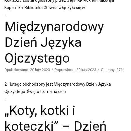
Rok 2023 został ogłoszony przez Sejm RP Rokiem Mikołaja
Kopernika. Biblioteka Główna włączyła się w
...
Międzynarodowy
Dzień Języka
Ojczystego
Opublikowano: 20 luty 2023
Poprawiono: 20 luty 2023
Odsłony: 2711
21 lutego obchodzony jest Międzynarodowy Dzień Języka
Ojczystego. Święto to, ma na celu
...
„Koty, kotki i
koteczki” – Dzień