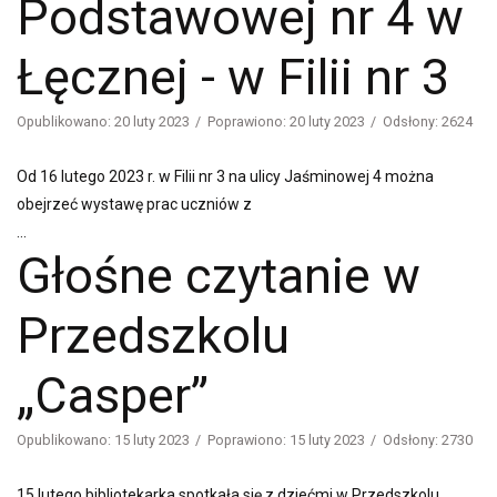
Podstawowej nr 4 w
Łęcznej - w Filii nr 3
Opublikowano: 20 luty 2023
Poprawiono: 20 luty 2023
Odsłony: 2624
Od 16 lutego 2023 r. w Filii nr 3 na ulicy Jaśminowej 4 można
obejrzeć wystawę prac uczniów z
...
Głośne czytanie w
Przedszkolu
„Casper”
Opublikowano: 15 luty 2023
Poprawiono: 15 luty 2023
Odsłony: 2730
15 lutego bibliotekarka spotkała się z dziećmi w Przedszkolu