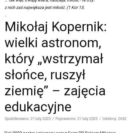
… Tak więc trwają wiara, nadzieja, miłość - te trzy:
z nich zaś największa jest miłość. (1 Kor 13,
...
Mikołaj Kopernik:
wielki astronom,
który „wstrzymał
słońce, ruszył
ziemię” – zajęcia
edukacyjne
Opublikowano: 21 luty 2023
Poprawiono: 21 luty 2023
Odsłony: 2652