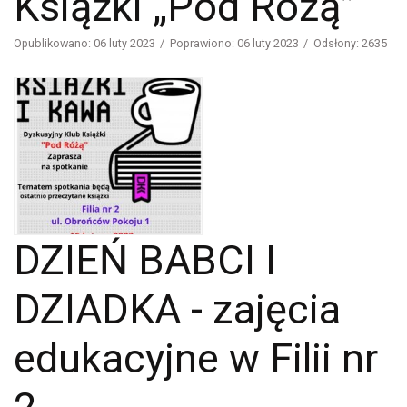
Książki „Pod Różą”
Opublikowano: 06 luty 2023
Poprawiono: 06 luty 2023
Odsłony: 2635
DZIEŃ BABCI I
DZIADKA - zajęcia
edukacyjne w Filii nr