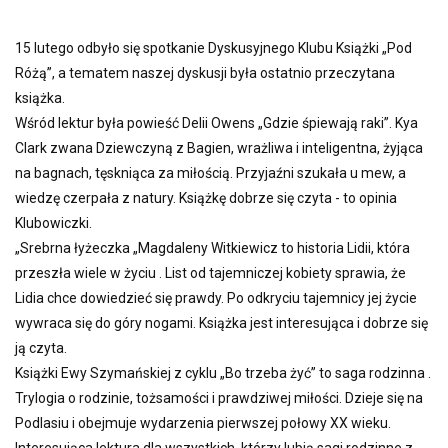
15 lutego odbyło się spotkanie Dyskusyjnego Klubu Książki „Pod
Różą”, a tematem naszej dyskusji była ostatnio przeczytana
książka.
Wśród lektur była powieść Delii Owens „Gdzie śpiewają raki”. Kya
Clark zwana Dziewczyną z Bagien, wrażliwa i inteligentna, żyjąca
na bagnach, tęskniąca za miłością. Przyjaźni szukała u mew, a
wiedzę czerpała z natury. Książkę dobrze się czyta - to opinia
Klubowiczki.
„Srebrna łyżeczka „Magdaleny Witkiewicz to historia Lidii, która
przeszła wiele w życiu . List od tajemniczej kobiety sprawia, że
Lidia chce dowiedzieć się prawdy. Po odkryciu tajemnicy jej życie
wywraca się do góry nogami. Książka jest interesująca i dobrze się
ją czyta.
Książki Ewy Szymańskiej z cyklu „Bo trzeba żyć” to saga rodzinna .
Trylogia o rodzinie, tożsamości i prawdziwej miłości. Dzieje się na
Podlasiu i obejmuje wydarzenia pierwszej połowy XX wieku.