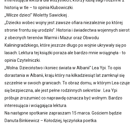
Interesująca lektura dla wszystkich, którzy lubią sagi rodzinne z
historią w tle – to opinia Klubowiczki.
„Wilcze dzieci” Wioletty Sawickiej .
„Dziecko wobec wojny jest zawsze ofiara niezależnie po której
stronie frontu się urodziło”. Historia i świadectwa wojennych sierot
z obecnych terenów Warmii i Mazur oraz Obwodu
Kaliningradzkiego, które jeszcze długo po wojnie ukrywały się po
lasach. Lektura tej książki poraża ale bardzo mnie wciągnęła - to
opinia Czytelniczki.
„Wolna. Dzieciństwo i koniec świata w Albanii” Lea Ypi. To opis
dorastania w Albanii, kraju który na kilkadziesiąt lat zamknął się
szczelnie w swoich granicach. To obraz domu, w którym Lea czuje
się bezpieczna, ale jest pełne rodzinnych sekretów . Lea Ypi
próbuje zrozumieć co naprawdę oznacza być wolnym. Bardzo
interesująca i wciągająca lektura.
Na następne spotkanie zapraszam 15 marca. Gościem będzie
Danuta Binkiewicz – Kołodziej, łęczyńska poetka.