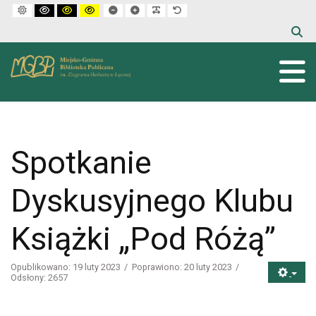
Default mode
High contrast black white mode
High contrast black yellow mode
High contrast yellow black mode
Set smaller font
Set larger font
Make font more readable
Set default font
Spotkanie
Dyskusyjnego Klubu
Książki „Pod Różą”
Opublikowano: 19 luty 2023
Poprawiono: 20 luty 2023
Odsłony: 2657