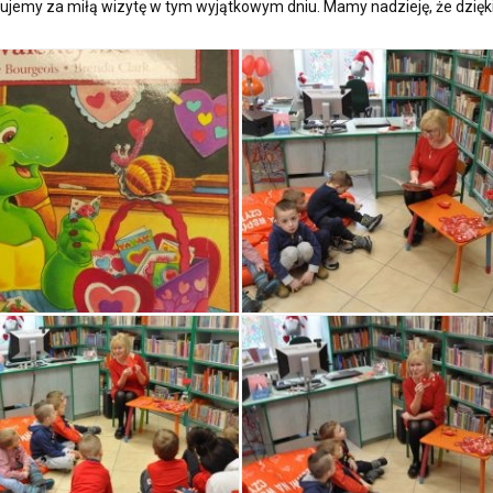
kujemy za miłą wizytę w tym wyjątkowym dniu. Mamy nadzieję, że dzięk