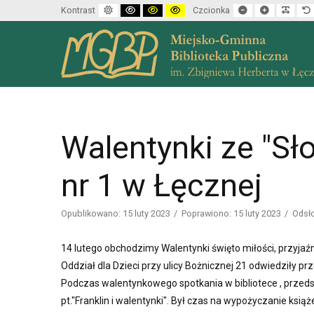
Default mode
High contrast black white mode
High contrast black yellow mode
High contrast yellow black mode
Set smaller font
Set larger f
Make 
Kontrast
Czcionka
Walentynki ze "Sł
nr 1 w Łęcznej
Opublikowano: 15 luty 2023
Poprawiono: 15 luty 2023
Odsł
14 lutego obchodzimy Walentynki święto miłości, przyjaźni
Oddział dla Dzieci przy ulicy Bożnicznej 21 odwiedziły 
Podczas walentynkowego spotkania w bibliotece , przedszk
pt."Franklin i walentynki". Był czas na wypożyczanie ksi