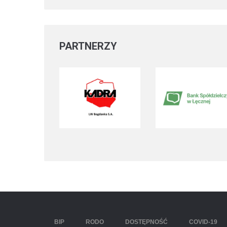
PARTNERZY
BIP
RODO
DOSTĘPNOŚĆ
COVID-19