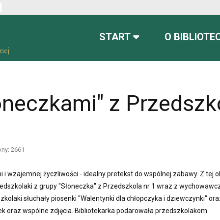
ont
font more readable
Set default font
START
O BIBLIOTE
oneczkami" z Przedszk
ony: 2661
 i wzajemnej życzliwości - idealny pretekst do wspólnej zabawy. Z tej o
przedszkolaki z grupy "Słoneczka" z Przedszkola nr 1 wraz z wychowawc
olaki słuchały piosenki "Walentynki dla chłopczyka i dziewczynki" oraz
ążek oraz wspólne zdjęcia. Bibliotekarka podarowała przedszkolakom