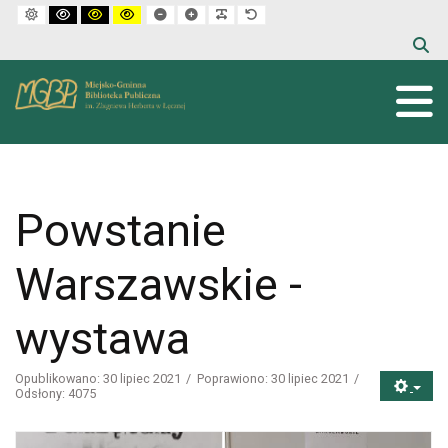
Default mode
High contrast black white mode
High contrast black yellow mode
High contrast yellow black mode
Set smaller font
Set larger font
Make font more readable
Set default font
Powstanie
Warszawskie -
wystawa
Opublikowano: 30 lipiec 2021
Poprawiono: 30 lipiec 2021
Odsłony: 4075