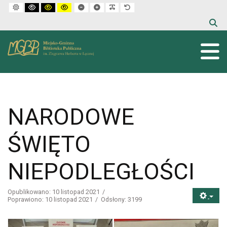
Default mode
High contrast black white mode
High contrast black yellow mode
High contrast yellow black mode
Set smaller font
Set larger font
Make font more readable
Set default font
NARODOWE
ŚWIĘTO
NIEPODLEGŁOŚCI
Opublikowano: 10 listopad 2021
Poprawiono: 10 listopad 2021
Odsłony: 3199