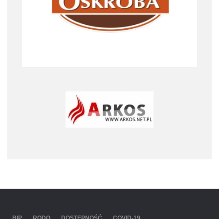
BIP
RODO
DOSTĘPNOŚĆ
COVID-19