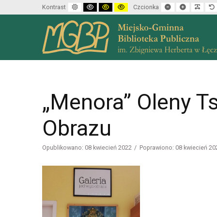
Default mode
High contrast black white mode
High contrast black yellow mode
High contrast yellow black mode
Set smaller font
Set larger f
Make 
Kontrast
Czcionka
„Menora” Oleny T
Obrazu
Opublikowano: 08 kwiecień 2022
Poprawiono: 08 kwiecień 20