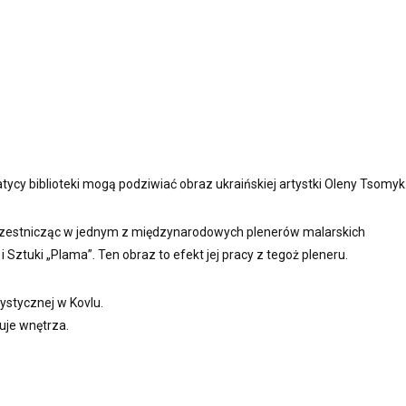
mpatycy biblioteki mogą podziwiać obraz ukraińskiej artystki Oleny Tsomyk
uczestnicząc w jednym z międzynarodowych plenerów malarskich
ztuki „Plama”. Ten obraz to efekt jej pracy z tegoż pleneru.
tystycznej w Kovlu.
żuje wnętrza.