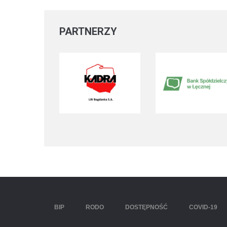
PARTNERZY
BIP
RODO
DOSTĘPNOŚĆ
COVID-19