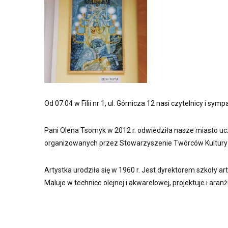
Od 07.04 w Filii nr 1, ul. Górnicza 12 nasi czytelnicy i sy
Pani Olena Tsomyk w 2012 r. odwiedziła nasze miasto 
organizowanych przez Stowarzyszenie Twórców Kultury i S
Artystka urodziła się w 1960 r. Jest dyrektorem szkoły ar
Maluje w technice olejnej i akwarelowej, projektuje i aran