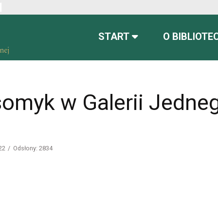
ont
font more readable
Set default font
START
O BIBLIOTE
somyk w Galerii Jedne
22
Odsłony: 2834