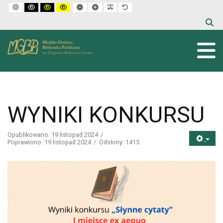
Default mode
High contrast black white mode
High contrast black yellow mode
High contrast yellow black mode
Set smaller font
Set larger font
Make font more readable
Set default font
WYNIKI KONKURSU
Opublikowano: 19 listopad 2024
Poprawiono: 19 listopad 2024
Odsłony: 1415