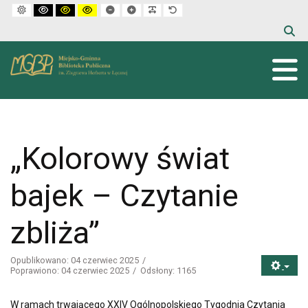
Default mode
High contrast black white mode
High contrast black yellow mode
High contrast yellow black mode
Set smaller font
Set larger font
Make font more readable
Set default font
„Kolorowy świat
bajek – Czytanie
zbliża”
Opublikowano: 04 czerwiec 2025
Poprawiono: 04 czerwiec 2025
Odsłony: 1165
W ramach trwającego XXIV Ogólnopolskiego Tygodnia Czytania