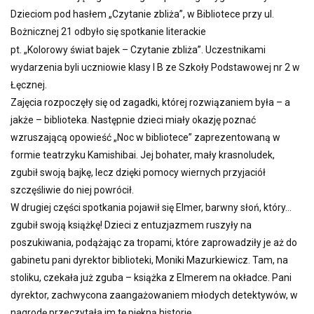
Dzieciom pod hasłem „Czytanie zbliża”, w Bibliotece przy ul.
Bożnicznej 21 odbyło się spotkanie literackie
pt. „Kolorowy świat bajek – Czytanie zbliża”. Uczestnikami
wydarzenia byli uczniowie klasy I B ze Szkoły Podstawowej nr 2 w
Łęcznej.
Zajęcia rozpoczęły się od zagadki, której rozwiązaniem była – a
jakże – biblioteka. Następnie dzieci miały okazję poznać
wzruszającą opowieść „Noc w bibliotece” zaprezentowaną w
formie teatrzyku Kamishibai. Jej bohater, mały krasnoludek,
zgubił swoją bajkę, lecz dzięki pomocy wiernych przyjaciół
szczęśliwie do niej powrócił.
W drugiej części spotkania pojawił się Elmer, barwny słoń, który…
zgubił swoją książkę! Dzieci z entuzjazmem ruszyły na
poszukiwania, podążając za tropami, które zaprowadziły je aż do
gabinetu pani dyrektor biblioteki, Moniki Mazurkiewicz. Tam, na
stoliku, czekała już zguba – książka z Elmerem na okładce. Pani
dyrektor, zachwycona zaangażowaniem młodych detektywów, w
nagrodę przeczytała im tę piękną historię.