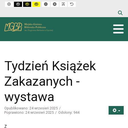
Default mode
High contrast black white mode
High contrast black yellow mode
High contrast yellow black mode
Set smaller font
Set larger font
Make font more readable
Set default font
Tydzień Książek
Zakazanych -
wystawa
Opublikowano: 24 wrzesień 2025
Poprawiono: 24 wrzesień 2025
Odsłony: 944
Z