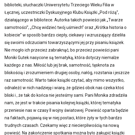
biblioteki, słuchaczki Uniwersytetu Trzeciego Wieku Filia w
Łęcznej, uczestniczki Dyskusyjnego Klubu Książki „Pod różą”,
działającego w bibliotece. Autorka takich powieści jak „Twarze
samotności”, „Chcę widzieć twój uśmiech” oraz „Krótka historia o
kobiecie” w sposób bardzo ciepły, ciekawy i wzruszający dzieliła
się swoimi odczuciami towarzyszącymi jej przy pisaniu książek.
Nie mogło ich przecież zabraknąć, bo przecież powieści pani
Moniki Gutek nasycone są tematyką, która dotyczy niemalże
każdego z nas. Miłość lub jej brak, samotność, tęsknota za
bliskością i zrozumieniem drugiej osoby, nałóg, rozstania i jeszcze
raz samotność. Warto takie książki czytać, aby mimo wszystko,
odnaleźć w nich nadzieję i wiarę, że gdzieś obok nas czeka ktoś
bliski i , że tak do końca nie jesteśmy sami. Pani Monika zdradziła
nam, że jest w trakcie pisania kolejnej książki, której tematyka
przeniesie nas w czasy II wojny światowej. Powieść oparta będzie
na faktach, pojawią się w niej postaci, które żyły w tych bardzo
trudnych czasach. Czekamy więc z niecierpliwością na nową
powieść. Na zakończenie spotkania można było zakupić książki