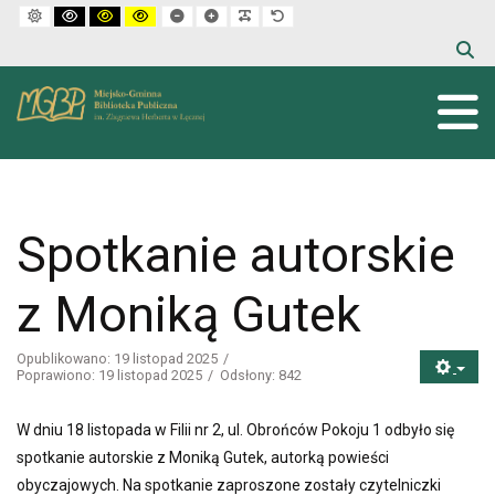
Default mode
High contrast black white mode
High contrast black yellow mode
High contrast yellow black mode
Set smaller font
Set larger font
Make font more readable
Set default font
Spotkanie autorskie
z Moniką Gutek
Opublikowano: 19 listopad 2025
Poprawiono: 19 listopad 2025
Odsłony: 842
W dniu 18 listopada w Filii nr 2, ul. Obrońców Pokoju 1 odbyło się
spotkanie autorskie z Moniką Gutek, autorką powieści
obyczajowych. Na spotkanie zaproszone zostały czytelniczki