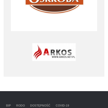
BIP
RODO
DOSTĘPNOŚĆ
COVID-19