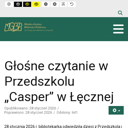
Default mode
High contrast black white mode
High contrast black yellow mode
High contrast yellow black mode
Set smaller font
Set larger font
Make font more readable
Set default font
Głośne czytanie w
Przedszkolu
„Casper” w Łęcznej
Opublikowano: 28 styczeń 2026
Poprawiono: 28 styczeń 2026
Odsłony: 641
28 stycznia 2026 r. bibliotekarka odwiedziła dzieci z Przedszkola i