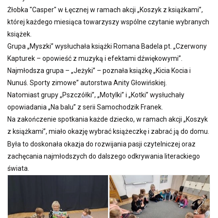
Żłobka "Casper" w Łęcznej w ramach akcji „Koszyk z książkami”,
której każdego miesiąca towarzyszy wspólne czytanie wybranych
książek.
Grupa „Myszki” wysłuchała książki Romana Badela pt. „Czerwony
Kapturek – opowieść z muzyką i efektami dźwiękowymi”.
Najmłodsza grupa – „Jeżyki” – poznała książkę „Kicia Kocia i
Nunuś. Sporty zimowe” autorstwa Anity Głowińskiej.
Natomiast grupy „Pszczółki”, „Motylki” i „Kotki” wysłuchały
opowiadania „Na balu” z serii Samochodzik Franek.
Na zakończenie spotkania każde dziecko, w ramach akcji „Koszyk
z książkami”, miało okazję wybrać książeczkę i zabrać ją do domu.
Była to doskonała okazja do rozwijania pasji czytelniczej oraz
zachęcania najmłodszych do dalszego odkrywania literackiego
świata.