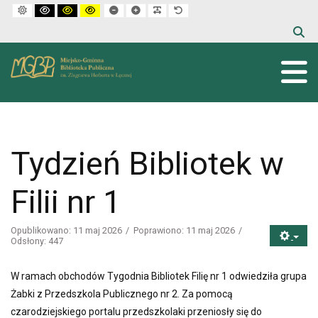
Default mode
High contrast black white mode
High contrast black yellow mode
High contrast yellow black mode
Set smaller font
Set larger font
Make font more readable
Set default font
Tydzień Bibliotek w
Filii nr 1
Opublikowano: 11 maj 2026
Poprawiono: 11 maj 2026
Odsłony: 447
W ramach obchodów Tygodnia Bibliotek Filię nr 1 odwiedziła grupa
Żabki z Przedszkola Publicznego nr 2. Za pomocą
czarodziejskiego portalu przedszkolaki przeniosły się do