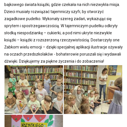
bajkowego świata książki, gdzie czekała na nich niezwykła misja.
Dzieci musiały rozwiązać tajemniczy szyfr, by otworzyć
zagadkowe pudełko. Wykonały szereg zadań, wykazując się
sprytem i spostrzegawczością. W tajemniczym pudełku odkryły
słodką niespodziankę – cukierki, a pod nimi ukryte niezwykłe
książki – książki z rozszerzoną rzeczywistością. Dostarczyły one
Żabkom wielu emocji – dzięki specjalnej aplikacji ilustracje ożywały
na oczach przedszkolaków - bohaterowie poruszali się i wydawali
dźwięki. Dziękujemy za piękne życzenia i do zobaczenia!