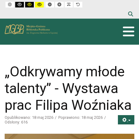
Default mode
High contrast black white mode
High contrast black yellow mode
High contrast yellow black mode
Set smaller font
Set larger font
Make font more readable
Set default font
„Odkrywamy młode
talenty” - Wystawa
prac Filipa Woźniaka
Opublikowano: 18 maj 2026
Poprawiono: 18 maj 2026
Odsłony: 616