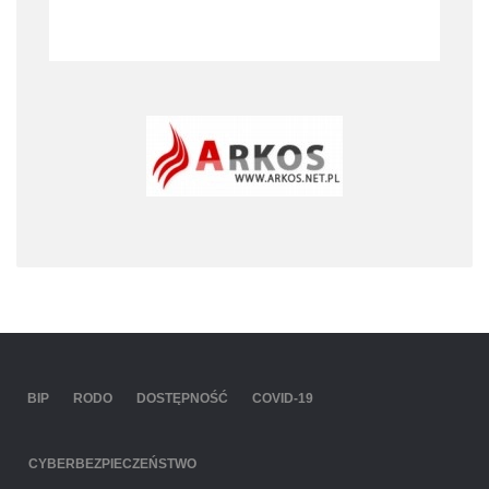
BIP
RODO
DOSTĘPNOŚĆ
COVID-19
CYBERBEZPIECZEŃSTWO