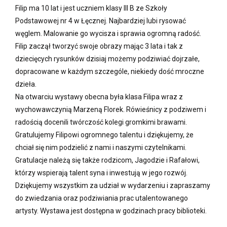
Filip ma 10 lat i jest uczniem klasy III B ze Szkoły
Podstawowej nr 4 w Łęcznej. Najbardziej lubi rysować
węglem. Malowanie go wycisza i sprawia ogromną radość.
Filip zaczął tworzyć swoje obrazy mając 3 lata i tak z
dziecięcych rysunków dzisiaj możemy podziwiać dojrzałe,
dopracowane w każdym szczególe, niekiedy dość mroczne
dzieła.
Na otwarciu wystawy obecna była klasa Filipa wraz z
wychowawczynią Marzeną Florek. Rówieśnicy z podziwem i
radością docenili twórczość kolegi gromkimi brawami.
Gratulujemy Filipowi ogromnego talentu i dziękujemy, że
chciał się nim podzielić z nami i naszymi czytelnikami.
Gratulacje należą się także rodzicom, Jagodzie i Rafałowi,
którzy wspierają talent syna i inwestują w jego rozwój.
Dziękujemy wszystkim za udział w wydarzeniu i zapraszamy
do zwiedzania oraz podziwiania prac utalentowanego
artysty. Wystawa jest dostępna w godzinach pracy biblioteki.