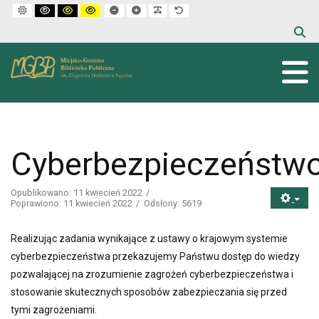
Default mode
High contrast black white mode
High contrast black yellow mode
High contrast yellow black mode
Set smaller font
Set larger font
Make font more readable
Set default font
Cyberbezpieczeństw
Opublikowano: 11 kwiecień 2022
Poprawiono: 11 kwiecień 2022
Odsłony: 5619
Realizując zadania wynikające z ustawy o krajowym systemie
cyberbezpieczeństwa przekazujemy Państwu dostęp do wiedzy
pozwalającej na zrozumienie zagrożeń cyberbezpieczeństwa i
stosowanie skutecznych sposobów zabezpieczania się przed
tymi zagrożeniami.