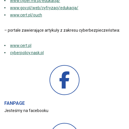
www.cyber.mil.pl/edukacja/
www.gov.pl/web/cyfryzacj/edukacja/
www.cert.pl/ouch
– portale zawierające artykuły z zakresu cyberbezpieczeństwa:
www.cert.pl
cyberpolicy.nask.pl
FANPAGE
Jesteśmy na facebooku