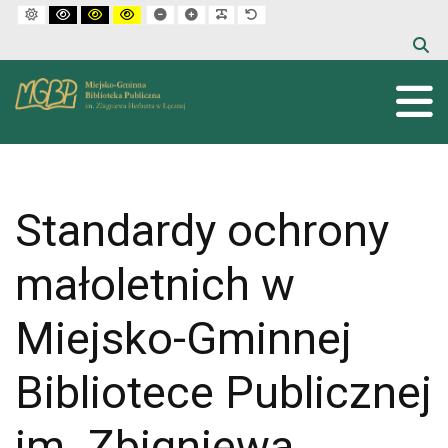
Default mode
High contrast black white mode
High contrast black yellow mode
High contrast yellow black mode
Set smaller font
Set larger font
Make font more readable
Set default font
Standardy ochrony
małoletnich w
Miejsko-Gminnej
Bibliotece Publicznej
im. Zbigniewa