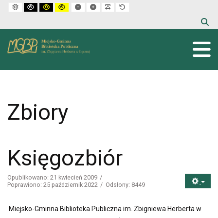
Default mode
High contrast black white mode
High contrast black yellow mode
High contrast yellow black mode
Set smaller font
Set larger font
Make font more readable
Set default font
Zbiory
Księgozbiór
Opublikowano: 21 kwiecień 2009
Poprawiono: 25 październik 2022
Odsłony: 8449
Miejsko-Gminna Biblioteka Publiczna im. Zbigniewa Herberta w