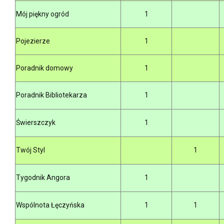
Mój piękny ogród
1
Pojezierze
1
Poradnik domowy
1
Poradnik Bibliotekarza
1
Świerszczyk
1
Twój Styl
1
Tygodnik Angora
1
Wspólnota Łęczyńska
1
1