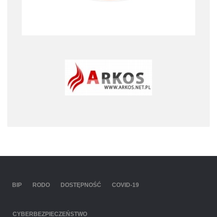
BIP
RODO
DOSTĘPNOŚĆ
COVID-19
CYBERBEZPIECZEŃSTWO