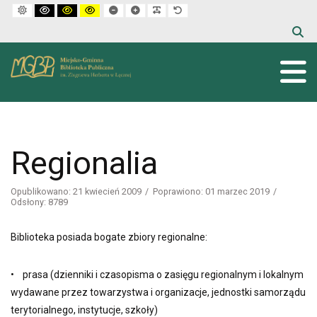
Default mode
High contrast black white mode
High contrast black yellow mode
High contrast yellow black mode
Set smaller font
Set larger font
Make font more readable
Set default font
Regionalia
Opublikowano: 21 kwiecień 2009
Poprawiono: 01 marzec 2019
Odsłony: 8789
Biblioteka posiada bogate zbiory regionalne:
• prasa (dzienniki i czasopisma o zasięgu regionalnym i lokalnym
wydawane przez towarzystwa i organizacje, jednostki samorządu
terytorialnego, instytucje, szkoły)