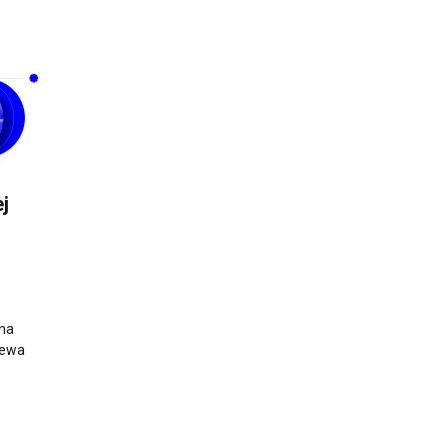
j
nna
iewa