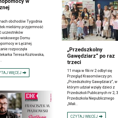
mopomocy w
znej
mach obchodów Tygodnia
otek mieliśmy przyjemność
ć uczestników
owiskowego Domu
pomocy w Łęcznej.
„Przedszkolny
anie rozpoczęła
otekarka Teresa Kozłowska,
Gawędziarz” po raz
…
trzeci
11 maja w filii nr 2 odbył się
YTAJ WIĘCEJ
Przegląd Krasomówczy pn.
„Przedszkolny Gawędziarz”, w
którym udział wzięły dzieci z
Przedszkoli Publicznych nr 2, 3 
Przedszkola Niepublicznego
„Mali…
CZYTAJ WIĘCEJ