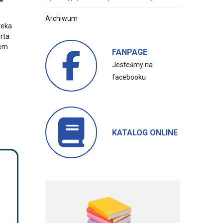
Archiwum
teka
rta
tem
FANPAGE
Jesteśmy na
facebooku
KATALOG ONLINE