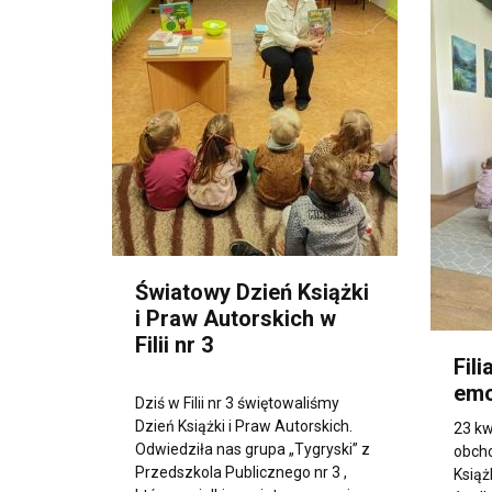
Światowy Dzień Książki
i Praw Autorskich w
Filii nr 3
Fili
emo
Dziś w Filii nr 3 świętowaliśmy
Dzień Książki i Praw Autorskich.
23 kw
Odwiedziła nas grupa „Tygryski” z
obch
Przedszkola Publicznego nr 3 ,
Książk