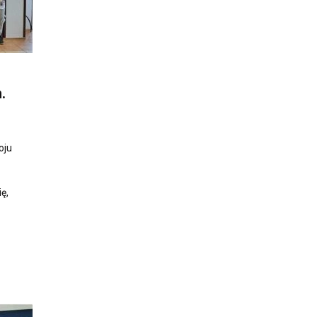
.
oju
ę,