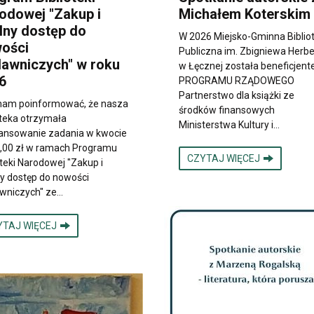
odowej "Zakup i
Michałem Koterskim
lny dostęp do
W 2026 Miejsko-Gminna Biblio
ości
Publiczna im. Zbigniewa Herbe
awniczych" w roku
w Łęcznej została beneficjen
6
PROGRAMU RZĄDOWEGO
Partnerstwo dla książki ze
 nam poinformować, że nasza
środków finansowych
oteka otrzymała
Ministerstwa Kultury i…
ansowanie zadania w kwocie
,00 zł w ramach Programu
CZYTAJ WIĘCEJ
oteki Narodowej "Zakup i
y dostęp do nowości
wniczych" ze…
YTAJ WIĘCEJ