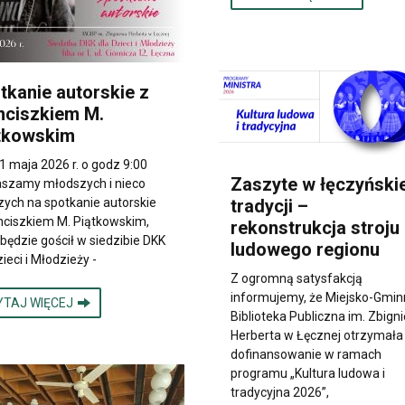
tkanie autorskie z
nciszkiem M.
tkowskim
1 maja 2026 r. o godz 9:00
Zaszyte w łęczyńskie
szamy młodszych i nieco
tradycji –
zych na spotkanie autorskie
nciszkiem M. Piątkowskim,
rekonstrukcja stroju
 będzie gościł w siedzibie DKK
ludowego regionu
zieci i Młodzieży -
Z ogromną satysfakcją
informujemy, że Miejsko-Gmi
YTAJ WIĘCEJ
Biblioteka Publiczna im. Zbign
Herberta w Łęcznej otrzymała
dofinansowanie w ramach
programu „Kultura ludowa i
tradycyjna 2026”,