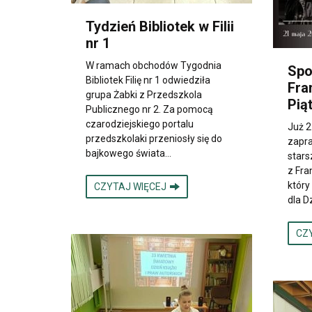
Tydzień Bibliotek w Filii
nr 1
W ramach obchodów Tygodnia
Spo
Bibliotek Filię nr 1 odwiedziła
Fra
grupa Żabki z Przedszkola
Pią
Publicznego nr 2. Za pomocą
czarodziejskiego portalu
Już 2
przedszkolaki przeniosły się do
zapra
bajkowego świata…
stars
z Fra
który
CZYTAJ WIĘCEJ
dla D
CZ