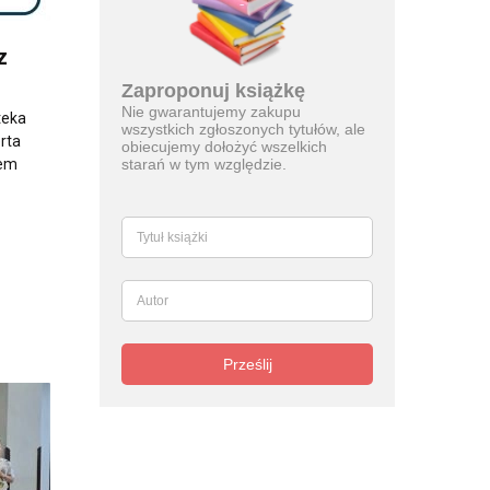
z
Zaproponuj książkę
Nie gwarantujemy zakupu
teka
wszystkich zgłoszonych tytułów, ale
rta
obiecujemy dołożyć wszelkich
tem
starań w tym względzie.
Prześlij