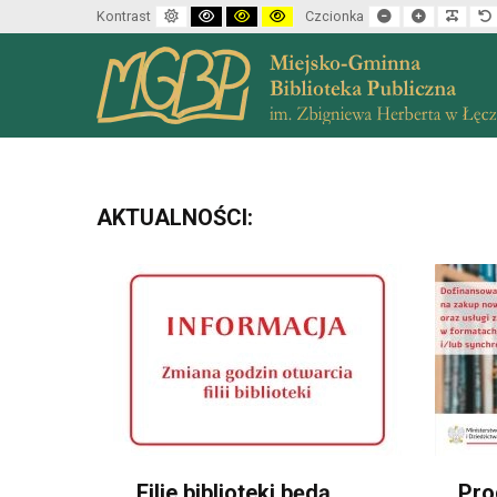
Default mode
High contrast black white mode
High contrast black yellow mode
High contrast yellow black mode
Set smaller font
Set larger f
Make 
Kontrast
Czcionka
AKTUALNOŚCI:
Filie biblioteki będą
Pro