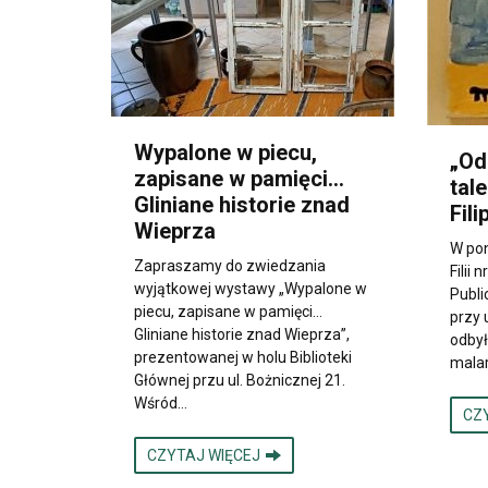
Wypalone w piecu,
„Od
zapisane w pamięci...
tal
Gliniane historie znad
Fil
Wieprza
W pon
Zapraszamy do zwiedzania
Filii 
wyjątkowej wystawy „Wypalone w
Publi
piecu, zapisane w pamięci...
przy 
Gliniane historie znad Wieprza”,
odbył
prezentowanej w holu Biblioteki
mala
Głównej przu ul. Bożnicznej 21.
Wśród…
CZ
CZYTAJ WIĘCEJ