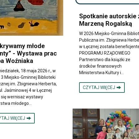
Spotkanie autorskie 
Marzeną Rogalską
W 2026 Miejsko-Gminna Biblio
Publiczna im. Zbigniewa Herbe
krywamy młode
w Łęcznej została beneficjen
enty” - Wystawa prac
PROGRAMU RZĄDOWEGO
ipa Woźniaka
Partnerstwo dla książki ze
środków finansowych
iedziałek, 18 maja 2026 r., w
Ministerstwa Kultury i…
nr 3 Miejsko-Gminnej Biblioteki
cznej im. Zbigniewa Herberta,
CZYTAJ WIĘCEJ
ul. Jaśminowej 4 w Łęcznej
 się wernisaż wystawy
rstwa młodego…
YTAJ WIĘCEJ