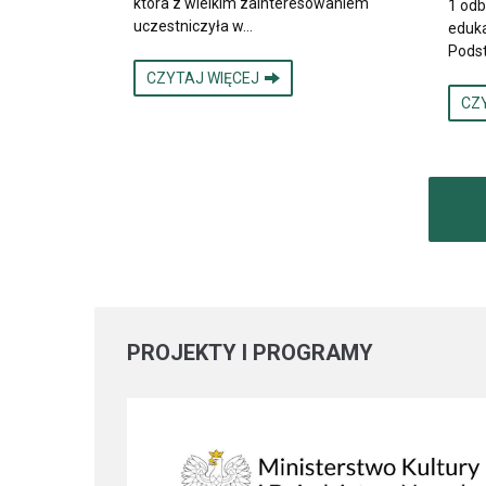
która z wielkim zainteresowaniem
1 odb
uczestniczyła w…
eduka
Pods
CZYTAJ WIĘCEJ
CZ
PROJEKTY
I PROGRAMY