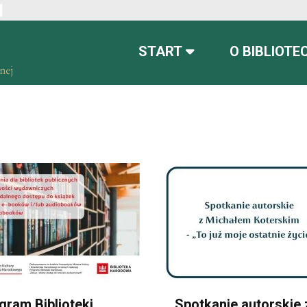
ont
font more readable
Set default font
START
O BIBLIOTE
gram Biblioteki
Spotkanie autorskie 