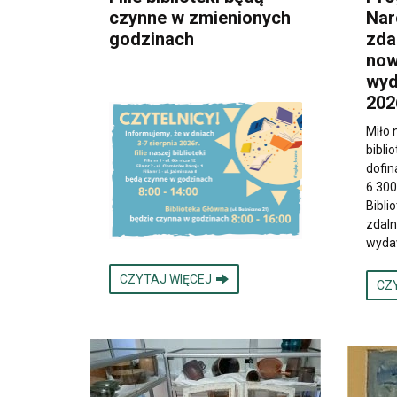
czynne w zmienionych
Nar
godzinach
zda
now
wyd
202
Miło
bibli
dofin
6 300
Bibli
zdaln
wyda
CZYTAJ WIĘCEJ
CZ