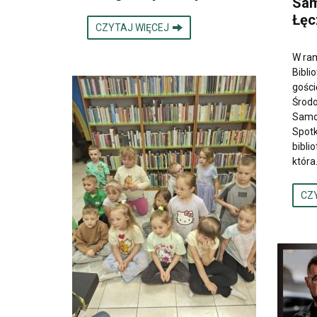
Sa
Łęc
CZYTAJ WIĘCEJ
W ra
Bibli
gości
Środ
Samo
Spotk
bibli
która
CZ