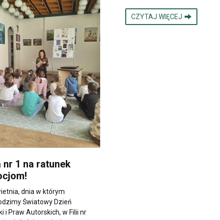
CZYTAJ WIĘCEJ
a nr 1 na ratunek
cjom!
ietnia, dnia w którym
odzimy Światowy Dzień
i i Praw Autorskich, w Filii nr