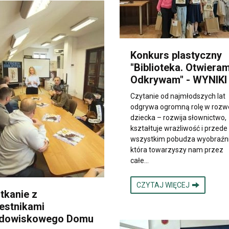
Konkurs plastyczny
"Biblioteka. Otwieram
Odkrywam" - WYNIKI
Czytanie od najmłodszych lat
odgrywa ogromną rolę w rozw
dziecka – rozwija słownictwo,
kształtuje wrażliwość i przede
wszystkim pobudza wyobraźni
która towarzyszy nam przez
całe…
CZYTAJ WIĘCEJ
tkanie z
estnikami
dowiskowego Domu