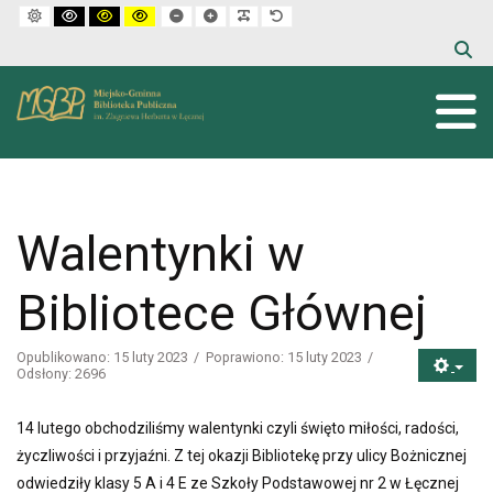
Default mode
High contrast black white mode
High contrast black yellow mode
High contrast yellow black mode
Set smaller font
Set larger font
Make font more readable
Set default font
Walentynki w
Bibliotece Głównej
Opublikowano: 15 luty 2023
Poprawiono: 15 luty 2023
Odsłony: 2696
14 lutego obchodziliśmy walentynki czyli święto miłości, radości,
życzliwości i przyjaźni. Z tej okazji Bibliotekę przy ulicy Bożnicznej
odwiedziły klasy 5 A i 4 E ze Szkoły Podstawowej nr 2 w Łęcznej