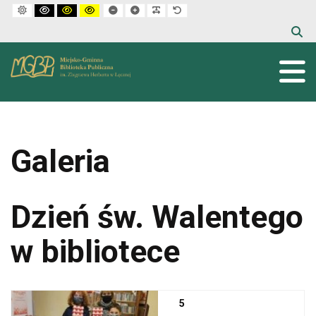
Default mode
High contrast black white mode
High contrast black yellow mode
High contrast yellow black mode
Set smaller font
Set larger font
Make font more readable
Set default font
Galeria
Dzień św. Walentego
w bibliotece
5