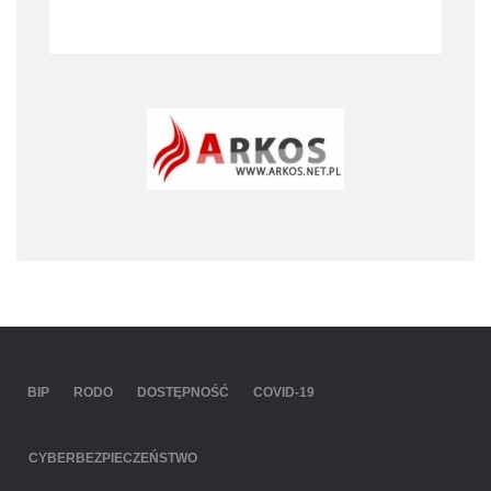
BIP
RODO
DOSTĘPNOŚĆ
COVID-19
CYBERBEZPIECZEŃSTWO